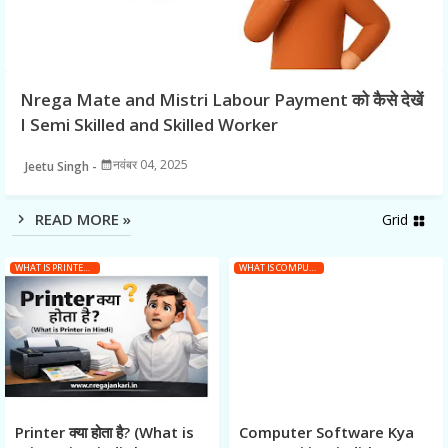
Nrega Mate and Mistri Labour Payment को कैसे देखें
I Semi Skilled and Skilled Worker
नवंबर 04, 2025
Jeetu Singh
READ MORE »
Grid
grid_view
WHAT IS PRINTER IN HINDI
WHAT IS COMPUTER SOFTWARE IN HINDI
Printer क्या होता है? (What is
Computer Software Kya